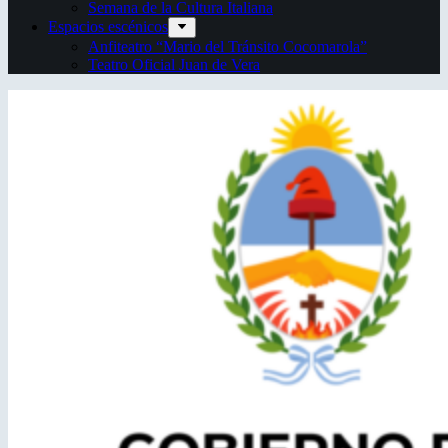
Semana de la Cultura Italiana
Espacios escénicos
Anfiteatro “Mario del Tránsito Cocomarola”
Teatro Oficial Juan de Vera