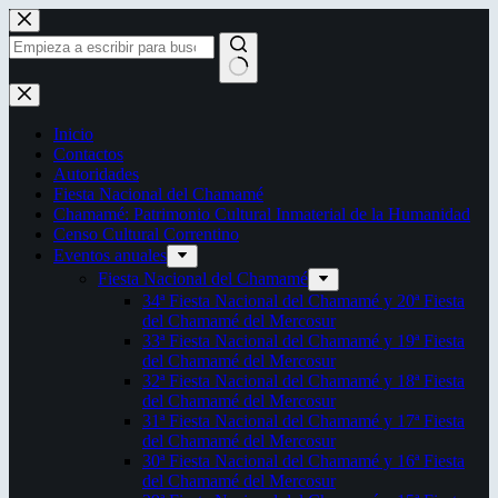
Saltar
al
contenido
Sin
resultados
Inicio
Contactos
Autoridades
Fiesta Nacional del Chamamé
Chamamé: Patrimonio Cultural Inmaterial de la Humanidad
Censo Cultural Correntino
Eventos anuales
Fiesta Nacional del Chamamé
34ª Fiesta Nacional del Chamamé y 20ª Fiesta
del Chamamé del Mercosur
33ª Fiesta Nacional del Chamamé y 19ª Fiesta
del Chamamé del Mercosur
32ª Fiesta Nacional del Chamamé y 18ª Fiesta
del Chamamé del Mercosur
31ª Fiesta Nacional del Chamamé y 17ª Fiesta
del Chamamé del Mercosur
30ª Fiesta Nacional del Chamamé y 16ª Fiesta
del Chamamé del Mercosur