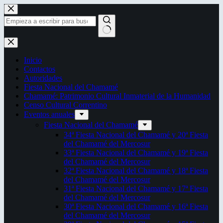
Saltar
al
contenido
Sin
resultados
Inicio
Contactos
Autoridades
Fiesta Nacional del Chamamé
Chamamé: Patrimonio Cultural Inmaterial de la Humanidad
Censo Cultural Correntino
Eventos anuales
Fiesta Nacional del Chamamé
34ª Fiesta Nacional del Chamamé y 20ª Fiesta
del Chamamé del Mercosur
33ª Fiesta Nacional del Chamamé y 19ª Fiesta
del Chamamé del Mercosur
32ª Fiesta Nacional del Chamamé y 18ª Fiesta
del Chamamé del Mercosur
31ª Fiesta Nacional del Chamamé y 17ª Fiesta
del Chamamé del Mercosur
30ª Fiesta Nacional del Chamamé y 16ª Fiesta
del Chamamé del Mercosur