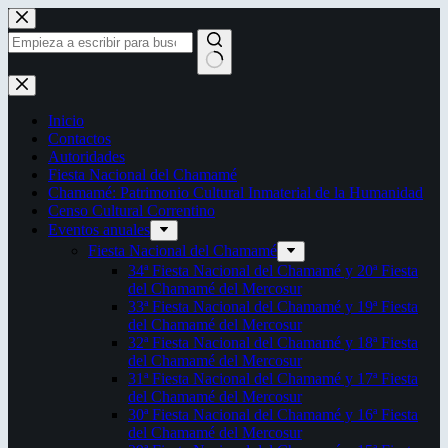
Saltar
al
contenido
Sin
resultados
Inicio
Contactos
Autoridades
Fiesta Nacional del Chamamé
Chamamé: Patrimonio Cultural Inmaterial de la Humanidad
Censo Cultural Correntino
Eventos anuales
Fiesta Nacional del Chamamé
34ª Fiesta Nacional del Chamamé y 20ª Fiesta
del Chamamé del Mercosur
33ª Fiesta Nacional del Chamamé y 19ª Fiesta
del Chamamé del Mercosur
32ª Fiesta Nacional del Chamamé y 18ª Fiesta
del Chamamé del Mercosur
31ª Fiesta Nacional del Chamamé y 17ª Fiesta
del Chamamé del Mercosur
30ª Fiesta Nacional del Chamamé y 16ª Fiesta
del Chamamé del Mercosur