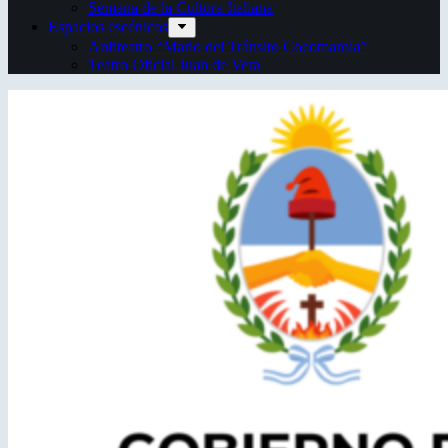
Semana de la Cultura Italiana
Espacios escénicos
Anfiteatro “Mario del Tránsito Cocomarola”
Teatro Oficial Juan de Vera