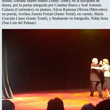
solista: Adriana Mabel Ibañez (Santo Tomé); en la disciplina de
danza, por la pareja integrada por Catalina Ibarra y José Antonio
Galarza (Corrientes); en pintura, Alicia Ramona Olivera (Mercedes);
en poesía, Avelina Aurora Ferrari (Santo Tomé), en cuento, María
Graciela Llano (Santo Tomé), y finalmente en fotografía, Nilda Sena
(San Luis del Palmar).