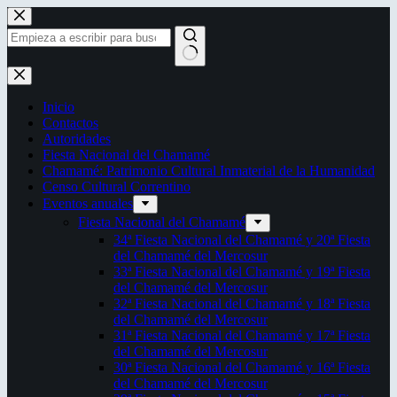
Saltar
al
contenido
Sin
resultados
Inicio
Contactos
Autoridades
Fiesta Nacional del Chamamé
Chamamé: Patrimonio Cultural Inmaterial de la Humanidad
Censo Cultural Correntino
Eventos anuales
Fiesta Nacional del Chamamé
34ª Fiesta Nacional del Chamamé y 20ª Fiesta
del Chamamé del Mercosur
33ª Fiesta Nacional del Chamamé y 19ª Fiesta
del Chamamé del Mercosur
32ª Fiesta Nacional del Chamamé y 18ª Fiesta
del Chamamé del Mercosur
31ª Fiesta Nacional del Chamamé y 17ª Fiesta
del Chamamé del Mercosur
30ª Fiesta Nacional del Chamamé y 16ª Fiesta
del Chamamé del Mercosur