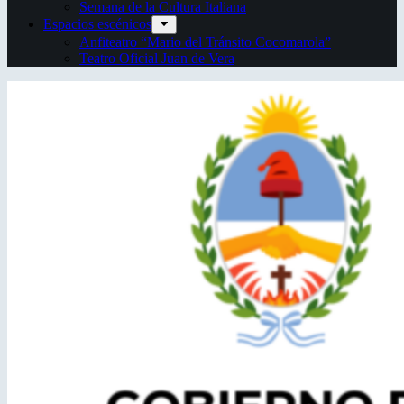
Semana de la Cultura Italiana
Espacios escénicos
Anfiteatro “Mario del Tránsito Cocomarola”
Teatro Oficial Juan de Vera