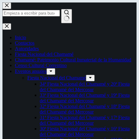
Saltar
al
contenido
Sin
resultados
Inicio
Contactos
Autoridades
Fiesta Nacional del Chamamé
Chamamé: Patrimonio Cultural Inmaterial de la Humanidad
Censo Cultural Correntino
Eventos anuales
Fiesta Nacional del Chamamé
34ª Fiesta Nacional del Chamamé y 20ª Fiesta
del Chamamé del Mercosur
33ª Fiesta Nacional del Chamamé y 19ª Fiesta
del Chamamé del Mercosur
32ª Fiesta Nacional del Chamamé y 18ª Fiesta
del Chamamé del Mercosur
31ª Fiesta Nacional del Chamamé y 17ª Fiesta
del Chamamé del Mercosur
30ª Fiesta Nacional del Chamamé y 16ª Fiesta
del Chamamé del Mercosur