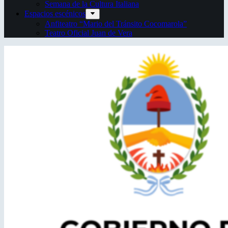
Semana de la Cultura Italiana
Espacios escénicos
Anfiteatro “Mario del Tránsito Cocomarola”
Teatro Oficial Juan de Vera