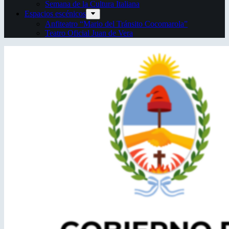
Semana de la Cultura Italiana
Espacios escénicos
Anfiteatro “Mario del Tránsito Cocomarola”
Teatro Oficial Juan de Vera