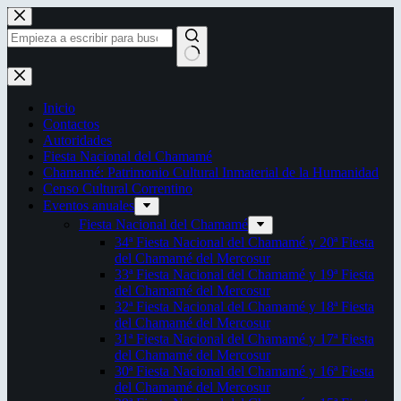
Saltar
al
contenido
Sin
resultados
Inicio
Contactos
Autoridades
Fiesta Nacional del Chamamé
Chamamé: Patrimonio Cultural Inmaterial de la Humanidad
Censo Cultural Correntino
Eventos anuales
Fiesta Nacional del Chamamé
34ª Fiesta Nacional del Chamamé y 20ª Fiesta
del Chamamé del Mercosur
33ª Fiesta Nacional del Chamamé y 19ª Fiesta
del Chamamé del Mercosur
32ª Fiesta Nacional del Chamamé y 18ª Fiesta
del Chamamé del Mercosur
31ª Fiesta Nacional del Chamamé y 17ª Fiesta
del Chamamé del Mercosur
30ª Fiesta Nacional del Chamamé y 16ª Fiesta
del Chamamé del Mercosur