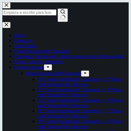
Saltar
al
contenido
Sin
resultados
Inicio
Contactos
Autoridades
Fiesta Nacional del Chamamé
Chamamé: Patrimonio Cultural Inmaterial de la Humanidad
Censo Cultural Correntino
Eventos anuales
Fiesta Nacional del Chamamé
34ª Fiesta Nacional del Chamamé y 20ª Fiesta
del Chamamé del Mercosur
33ª Fiesta Nacional del Chamamé y 19ª Fiesta
del Chamamé del Mercosur
32ª Fiesta Nacional del Chamamé y 18ª Fiesta
del Chamamé del Mercosur
31ª Fiesta Nacional del Chamamé y 17ª Fiesta
del Chamamé del Mercosur
30ª Fiesta Nacional del Chamamé y 16ª Fiesta
del Chamamé del Mercosur