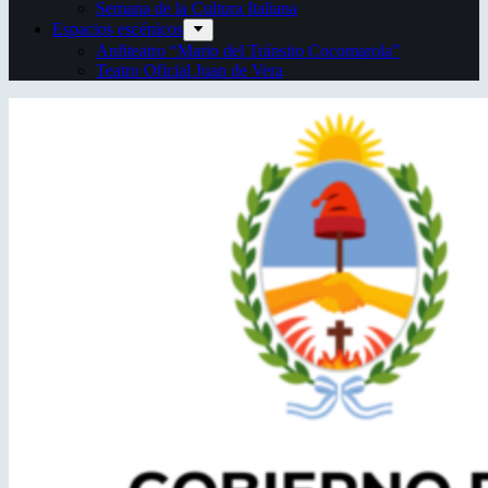
Semana de la Cultura Italiana
Espacios escénicos
Anfiteatro “Mario del Tránsito Cocomarola”
Teatro Oficial Juan de Vera