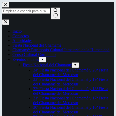
Saltar
al
contenido
Sin
resultados
Inicio
Contactos
Autoridades
Fiesta Nacional del Chamamé
Chamamé: Patrimonio Cultural Inmaterial de la Humanidad
Censo Cultural Correntino
Eventos anuales
Fiesta Nacional del Chamamé
34ª Fiesta Nacional del Chamamé y 20ª Fiesta
del Chamamé del Mercosur
33ª Fiesta Nacional del Chamamé y 19ª Fiesta
del Chamamé del Mercosur
32ª Fiesta Nacional del Chamamé y 18ª Fiesta
del Chamamé del Mercosur
31ª Fiesta Nacional del Chamamé y 17ª Fiesta
del Chamamé del Mercosur
30ª Fiesta Nacional del Chamamé y 16ª Fiesta
del Chamamé del Mercosur