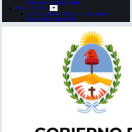
Semana de la Cultura Italiana
Espacios escénicos
Anfiteatro “Mario del Tránsito Cocomarola”
Teatro Oficial Juan de Vera