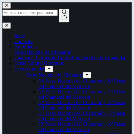
Saltar
al
contenido
Sin
resultados
Inicio
Contactos
Autoridades
Fiesta Nacional del Chamamé
Chamamé: Patrimonio Cultural Inmaterial de la Humanidad
Censo Cultural Correntino
Eventos anuales
Fiesta Nacional del Chamamé
34ª Fiesta Nacional del Chamamé y 20ª Fiesta
del Chamamé del Mercosur
33ª Fiesta Nacional del Chamamé y 19ª Fiesta
del Chamamé del Mercosur
32ª Fiesta Nacional del Chamamé y 18ª Fiesta
del Chamamé del Mercosur
31ª Fiesta Nacional del Chamamé y 17ª Fiesta
del Chamamé del Mercosur
30ª Fiesta Nacional del Chamamé y 16ª Fiesta
del Chamamé del Mercosur