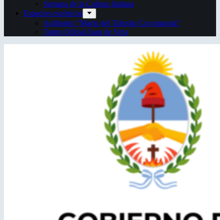
Semana de la Cultura Italiana
Espacios escénicos
Anfiteatro “Mario del Tránsito Cocomarola”
Teatro Oficial Juan de Vera