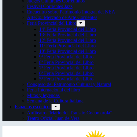
Juegos Culturales Correntinos
Festival Corrientes Jazz
Encuentro sobre Patrimonio Integral del NEA
ArteCo. Mercado de Arte Corrientes
Feria Provincial del Libro
14ª Feria Provincial del Libro
13ª Feria Provincial del Libro
12ª Feria Provincial del Libro
11ª Feria Provincial del Libro
10ª Feria Provincial del Libro
9ª Feria Provincial del Libro
8ª Feria Provincial del Libro
7ª Feria Provincial del Libro
6ª Feria Provincial del Libro
5ª Feria Provincial del Libro
Congreso del Patrimonio Cultural y Natural
Feria Internacional del libro
Mitos y leyendas
Semana de la Cultura Italiana
Espacios escénicos
Anfiteatro “Mario del Tránsito Cocomarola”
Teatro Oficial Juan de Vera