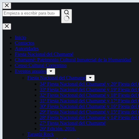
Saltar
al
contenido
Sin
resultados
Inicio
Contactos
Autoridades
Fiesta Nacional del Chamamé
Chamamé: Patrimonio Cultural Inmaterial de la Humanidad
Censo Cultural Correntino
Eventos anuales
Fiesta Nacional del Chamamé
34ª Fiesta Nacional del Chamamé y 20ª Fiesta de
33ª Fiesta Nacional del Chamamé y 19ª Fiesta de
32ª Fiesta Nacional del Chamamé y 18ª Fiesta de
31ª Fiesta Nacional del Chamamé y 17ª Fiesta de
30ª Fiesta Nacional del Chamamé y 16ª Fiesta de
29ª Fiesta Nacional del Chamamé y 15ª Fiesta de
28ª Fiesta Nacional del Chamamé y 14ª Fiesta de
27ª Fiesta Nacional del Chamamé
26ª Edición. 2016.
Taragüi Rock