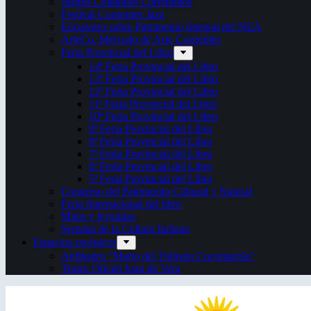
Juegos Culturales Correntinos
Festival Corrientes Jazz
Encuentro sobre Patrimonio Integral del NEA
ArteCo. Mercado de Arte Corrientes
Feria Provincial del Libro
14ª Feria Provincial del Libro
13ª Feria Provincial del Libro
12ª Feria Provincial del Libro
11ª Feria Provincial del Libro
10ª Feria Provincial del Libro
9ª Feria Provincial del Libro
8ª Feria Provincial del Libro
7ª Feria Provincial del Libro
6ª Feria Provincial del Libro
5ª Feria Provincial del Libro
Congreso del Patrimonio Cultural y Natural
Feria Internacional del libro
Mitos y leyendas
Semana de la Cultura Italiana
Espacios escénicos
Anfiteatro “Mario del Tránsito Cocomarola”
Teatro Oficial Juan de Vera