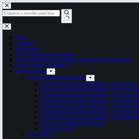
Saltar
al
contenido
Sin
resultados
Inicio
Contactos
Autoridades
Fiesta Nacional del Chamamé
Chamamé: Patrimonio Cultural Inmaterial de la Humanidad
Censo Cultural Correntino
Eventos anuales
Fiesta Nacional del Chamamé
34ª Fiesta Nacional del Chamamé y 20ª Fiesta de
33ª Fiesta Nacional del Chamamé y 19ª Fiesta de
32ª Fiesta Nacional del Chamamé y 18ª Fiesta de
31ª Fiesta Nacional del Chamamé y 17ª Fiesta de
30ª Fiesta Nacional del Chamamé y 16ª Fiesta de
29ª Fiesta Nacional del Chamamé y 15ª Fiesta de
28ª Fiesta Nacional del Chamamé y 14ª Fiesta de
27ª Fiesta Nacional del Chamamé
26ª Edición. 2016.
Taragüi Rock