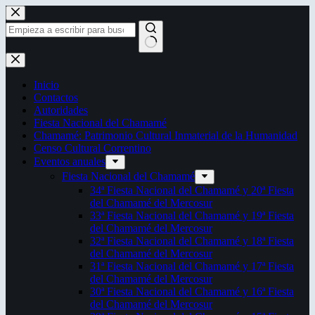
Saltar
al
contenido
Sin
resultados
Inicio
Contactos
Autoridades
Fiesta Nacional del Chamamé
Chamamé: Patrimonio Cultural Inmaterial de la Humanidad
Censo Cultural Correntino
Eventos anuales
Fiesta Nacional del Chamamé
34ª Fiesta Nacional del Chamamé y 20ª Fiesta
del Chamamé del Mercosur
33ª Fiesta Nacional del Chamamé y 19ª Fiesta
del Chamamé del Mercosur
32ª Fiesta Nacional del Chamamé y 18ª Fiesta
del Chamamé del Mercosur
31ª Fiesta Nacional del Chamamé y 17ª Fiesta
del Chamamé del Mercosur
30ª Fiesta Nacional del Chamamé y 16ª Fiesta
del Chamamé del Mercosur