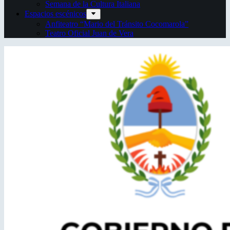
Semana de la Cultura Italiana
Espacios escénicos
Anfiteatro “Mario del Tránsito Cocomarola”
Teatro Oficial Juan de Vera