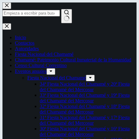
Saltar
al
contenido
Sin
resultados
Inicio
Contactos
Autoridades
Fiesta Nacional del Chamamé
Chamamé: Patrimonio Cultural Inmaterial de la Humanidad
Censo Cultural Correntino
Eventos anuales
Fiesta Nacional del Chamamé
34ª Fiesta Nacional del Chamamé y 20ª Fiesta
del Chamamé del Mercosur
33ª Fiesta Nacional del Chamamé y 19ª Fiesta
del Chamamé del Mercosur
32ª Fiesta Nacional del Chamamé y 18ª Fiesta
del Chamamé del Mercosur
31ª Fiesta Nacional del Chamamé y 17ª Fiesta
del Chamamé del Mercosur
30ª Fiesta Nacional del Chamamé y 16ª Fiesta
del Chamamé del Mercosur