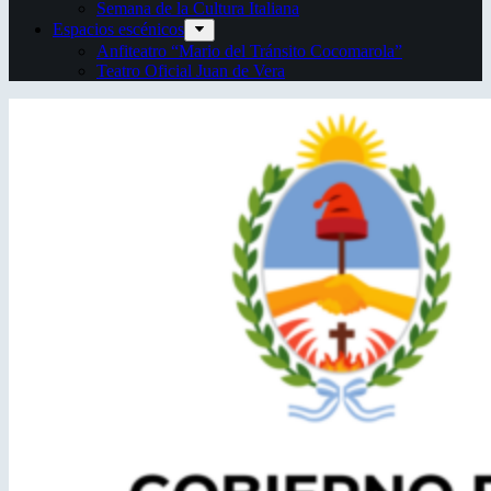
Semana de la Cultura Italiana
Espacios escénicos
Anfiteatro “Mario del Tránsito Cocomarola”
Teatro Oficial Juan de Vera