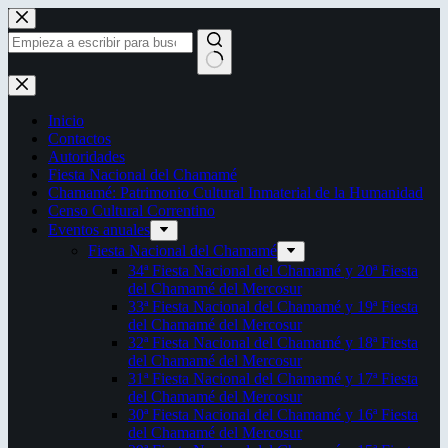
Saltar
al
contenido
Sin
resultados
Inicio
Contactos
Autoridades
Fiesta Nacional del Chamamé
Chamamé: Patrimonio Cultural Inmaterial de la Humanidad
Censo Cultural Correntino
Eventos anuales
Fiesta Nacional del Chamamé
34ª Fiesta Nacional del Chamamé y 20ª Fiesta
del Chamamé del Mercosur
33ª Fiesta Nacional del Chamamé y 19ª Fiesta
del Chamamé del Mercosur
32ª Fiesta Nacional del Chamamé y 18ª Fiesta
del Chamamé del Mercosur
31ª Fiesta Nacional del Chamamé y 17ª Fiesta
del Chamamé del Mercosur
30ª Fiesta Nacional del Chamamé y 16ª Fiesta
del Chamamé del Mercosur