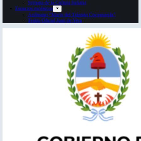
Semana de la Cultura Italiana
Espacios escénicos
Anfiteatro “Mario del Tránsito Cocomarola”
Teatro Oficial Juan de Vera