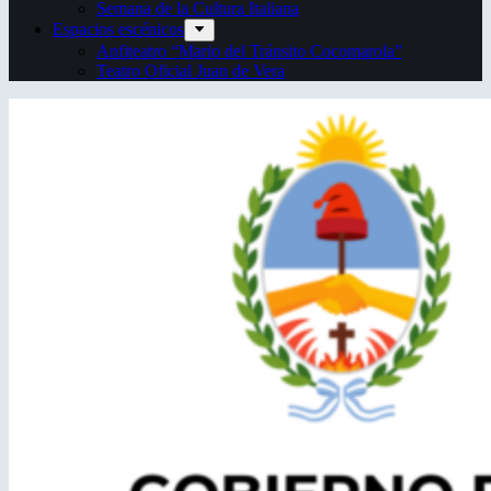
Semana de la Cultura Italiana
Espacios escénicos
Anfiteatro “Mario del Tránsito Cocomarola”
Teatro Oficial Juan de Vera