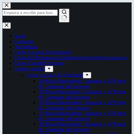
Saltar
al
contenido
Sin
resultados
Inicio
Contactos
Autoridades
Fiesta Nacional del Chamamé
Chamamé: Patrimonio Cultural Inmaterial de la Humanidad
Censo Cultural Correntino
Eventos anuales
Fiesta Nacional del Chamamé
34ª Fiesta Nacional del Chamamé y 20ª Fiesta
del Chamamé del Mercosur
33ª Fiesta Nacional del Chamamé y 19ª Fiesta
del Chamamé del Mercosur
32ª Fiesta Nacional del Chamamé y 18ª Fiesta
del Chamamé del Mercosur
31ª Fiesta Nacional del Chamamé y 17ª Fiesta
del Chamamé del Mercosur
30ª Fiesta Nacional del Chamamé y 16ª Fiesta
del Chamamé del Mercosur