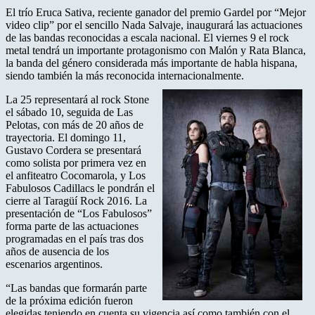
El trío Eruca Sativa, reciente ganador del premio Gardel por “Mejor
video clip” por el sencillo Nada Salvaje, inaugurará las actuaciones
de las bandas reconocidas a escala nacional. El viernes 9 el rock
metal tendrá un importante protagonismo con Malón y Rata Blanca,
la banda del género considerada más importante de habla hispana,
siendo también la más reconocida internacionalmente.
La 25 representará al rock Stone
el sábado 10, seguida de Las
Pelotas, con más de 20 años de
trayectoria. El domingo 11,
Gustavo Cordera se presentará
como solista por primera vez en
el anfiteatro Cocomarola, y Los
Fabulosos Cadillacs le pondrán el
cierre al Taragüí Rock 2016. La
presentación de “Los Fabulosos”
forma parte de las actuaciones
programadas en el país tras dos
años de ausencia de los
escenarios argentinos.
“Las bandas que formarán parte
de la próxima edición fueron
elegidas teniendo en cuenta su vigencia así como también con el