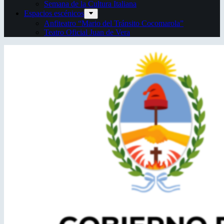
Semana de la Cultura Italiana
Espacios escénicos
Anfiteatro “Mario del Tránsito Cocomarola”
Teatro Oficial Juan de Vera