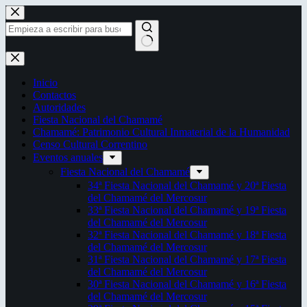
Saltar
al
contenido
Sin
resultados
Inicio
Contactos
Autoridades
Fiesta Nacional del Chamamé
Chamamé: Patrimonio Cultural Inmaterial de la Humanidad
Censo Cultural Correntino
Eventos anuales
Fiesta Nacional del Chamamé
34ª Fiesta Nacional del Chamamé y 20ª Fiesta
del Chamamé del Mercosur
33ª Fiesta Nacional del Chamamé y 19ª Fiesta
del Chamamé del Mercosur
32ª Fiesta Nacional del Chamamé y 18ª Fiesta
del Chamamé del Mercosur
31ª Fiesta Nacional del Chamamé y 17ª Fiesta
del Chamamé del Mercosur
30ª Fiesta Nacional del Chamamé y 16ª Fiesta
del Chamamé del Mercosur