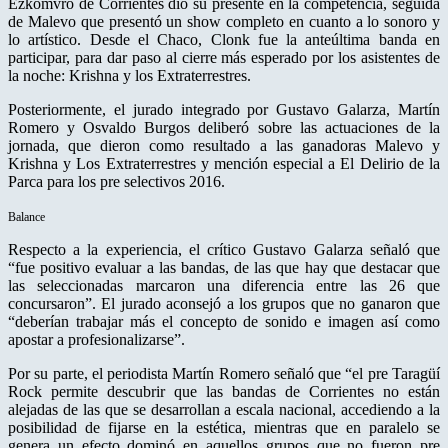
Ezkomvro de Corrientes dio su presente en la competencia, seguida
de Malevo que presentó un show completo en cuanto a lo sonoro y
lo artístico. Desde el Chaco, Clonk fue la anteúltima banda en
participar, para dar paso al cierre más esperado por los asistentes de
la noche: Krishna y los Extraterrestres.
Posteriormente, el jurado integrado por Gustavo Galarza, Martín
Romero y Osvaldo Burgos deliberó sobre las actuaciones de la
jornada, que dieron como resultado a las ganadoras Malevo y
Krishna y Los Extraterrestres y mención especial a El Delirio de la
Parca para los pre selectivos 2016.
Balance
Respecto a la experiencia, el crítico Gustavo Galarza señaló que
“fue positivo evaluar a las bandas, de las que hay que destacar que
las seleccionadas marcaron una diferencia entre las 26 que
concursaron”. El jurado aconsejó a los grupos que no ganaron que
“deberían trabajar más el concepto de sonido e imagen así como
apostar a profesionalizarse”.
Por su parte, el periodista Martín Romero señaló que “el pre Taragüí
Rock permite descubrir que las bandas de Corrientes no están
alejadas de las que se desarrollan a escala nacional, accediendo a la
posibilidad de fijarse en la estética, mientras que en paralelo se
genera un efecto dominó en aquellos grupos que no fueron pre