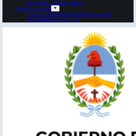
Semana de la Cultura Italiana
Espacios escénicos
Anfiteatro “Mario del Tránsito Cocomarola”
Teatro Oficial Juan de Vera