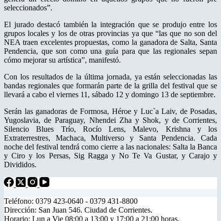
seleccionados”.
El jurado destacó también la integración que se produjo entre los
grupos locales y los de otras provincias ya que “las que no son del
NEA traen excelentes propuestas, como la ganadora de Salta, Santa
Pendencia, que son como una guía para que las regionales sepan
cómo mejorar su artística”, manifestó.
Con los resultados de la última jornada, ya están seleccionadas las
bandas regionales que formarán parte de la grilla del festival que se
llevará a cabo el viernes 11, sábado 12 y domingo 13 de septiembre.
Serán las ganadoras de Formosa, Héroe y Luc`a Laiv, de Posadas,
Yugoslavia, de Paraguay, Nhendei Zha y Shok, y de Corrientes,
Silencio Blues Trío, Rocío Lens, Malevo, Krishna y los
Extraterrestres, Machaca, Multiverso y Santa Pendencia. Cada
noche del festival tendrá como cierre a las nacionales: Salta la Banca
y Ciro y los Persas, Sig Ragga y No Te Va Gustar, y Carajo y
Divididos.
Teléfono: 0379 423-0640 - 0379 431-8800
Dirección: San Juan 546. Ciudad de Corrientes.
Horario: Lun a Vie 08:00 a 13:00 y 17:00 a 21:00 horas.