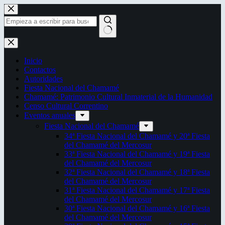
Saltar
al
contenido
Sin
resultados
Inicio
Contactos
Autoridades
Fiesta Nacional del Chamamé
Chamamé: Patrimonio Cultural Inmaterial de la Humanidad
Censo Cultural Correntino
Eventos anuales
Fiesta Nacional del Chamamé
34ª Fiesta Nacional del Chamamé y 20ª Fiesta
del Chamamé del Mercosur
33ª Fiesta Nacional del Chamamé y 19ª Fiesta
del Chamamé del Mercosur
32ª Fiesta Nacional del Chamamé y 18ª Fiesta
del Chamamé del Mercosur
31ª Fiesta Nacional del Chamamé y 17ª Fiesta
del Chamamé del Mercosur
30ª Fiesta Nacional del Chamamé y 16ª Fiesta
del Chamamé del Mercosur