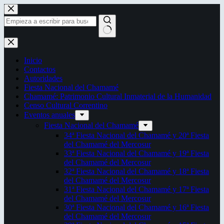
Saltar
al
contenido
Sin
resultados
Inicio
Contactos
Autoridades
Fiesta Nacional del Chamamé
Chamamé: Patrimonio Cultural Inmaterial de la Humanidad
Censo Cultural Correntino
Eventos anuales
Fiesta Nacional del Chamamé
34ª Fiesta Nacional del Chamamé y 20ª Fiesta
del Chamamé del Mercosur
33ª Fiesta Nacional del Chamamé y 19ª Fiesta
del Chamamé del Mercosur
32ª Fiesta Nacional del Chamamé y 18ª Fiesta
del Chamamé del Mercosur
31ª Fiesta Nacional del Chamamé y 17ª Fiesta
del Chamamé del Mercosur
30ª Fiesta Nacional del Chamamé y 16ª Fiesta
del Chamamé del Mercosur