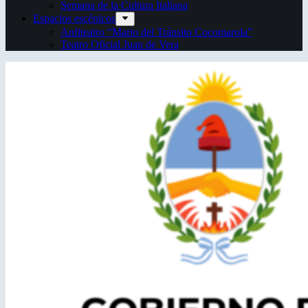
Semana de la Cultura Italiana
Espacios escénicos
Anfiteatro “Mario del Tránsito Cocomarola”
Teatro Oficial Juan de Vera