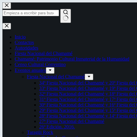
Saltar
al
contenido
Sin
resultados
Inicio
Contactos
Autoridades
Fiesta Nacional del Chamamé
Chamamé: Patrimonio Cultural Inmaterial de la Humanidad
Censo Cultural Correntino
Eventos anuales
Fiesta Nacional del Chamamé
34ª Fiesta Nacional del Chamamé y 20ª Fiesta de
33ª Fiesta Nacional del Chamamé y 19ª Fiesta de
32ª Fiesta Nacional del Chamamé y 18ª Fiesta de
31ª Fiesta Nacional del Chamamé y 17ª Fiesta de
30ª Fiesta Nacional del Chamamé y 16ª Fiesta de
29ª Fiesta Nacional del Chamamé y 15ª Fiesta de
28ª Fiesta Nacional del Chamamé y 14ª Fiesta de
27ª Fiesta Nacional del Chamamé
26ª Edición. 2016.
Taragüi Rock