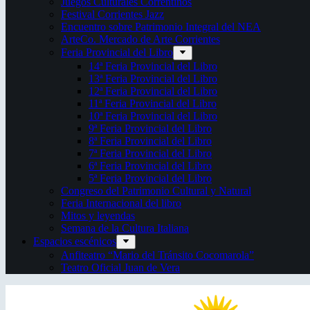
Juegos Culturales Correntinos
Festival Corrientes Jazz
Encuentro sobre Patrimonio Integral del NEA
ArteCo. Mercado de Arte Corrientes
Feria Provincial del Libro
14ª Feria Provincial del Libro
13ª Feria Provincial del Libro
12ª Feria Provincial del Libro
11ª Feria Provincial del Libro
10ª Feria Provincial del Libro
9ª Feria Provincial del Libro
8ª Feria Provincial del Libro
7ª Feria Provincial del Libro
6ª Feria Provincial del Libro
5ª Feria Provincial del Libro
Congreso del Patrimonio Cultural y Natural
Feria Internacional del libro
Mitos y leyendas
Semana de la Cultura Italiana
Espacios escénicos
Anfiteatro “Mario del Tránsito Cocomarola”
Teatro Oficial Juan de Vera