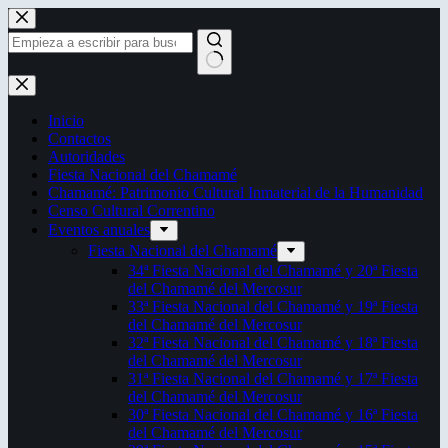
Saltar
al
contenido
Sin
resultados
Inicio
Contactos
Autoridades
Fiesta Nacional del Chamamé
Chamamé: Patrimonio Cultural Inmaterial de la Humanidad
Censo Cultural Correntino
Eventos anuales
Fiesta Nacional del Chamamé
34ª Fiesta Nacional del Chamamé y 20ª Fiesta
del Chamamé del Mercosur
33ª Fiesta Nacional del Chamamé y 19ª Fiesta
del Chamamé del Mercosur
32ª Fiesta Nacional del Chamamé y 18ª Fiesta
del Chamamé del Mercosur
31ª Fiesta Nacional del Chamamé y 17ª Fiesta
del Chamamé del Mercosur
30ª Fiesta Nacional del Chamamé y 16ª Fiesta
del Chamamé del Mercosur