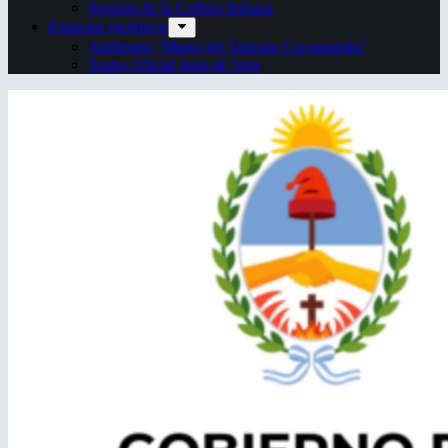
Semana de la Cultura Italiana
Espacios escénicos
Anfiteatro “Mario del Tránsito Cocomarola”
Teatro Oficial Juan de Vera