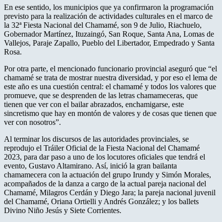
En ese sentido, los municipios que ya confirmaron la programación
previsto para la realización de actividades culturales en el marco de
la 32ª Fiesta Nacional del Chamamé, son 9 de Julio, Riachuelo,
Gobernador Martínez, Ituzaingó, San Roque, Santa Ana, Lomas de
Vallejos, Paraje Zapallo, Pueblo del Libertador, Empedrado y Santa
Rosa.
Por otra parte, el mencionado funcionario provincial aseguró que “el
chamamé se trata de mostrar nuestra diversidad, y por eso el lema de
este año es una cuestión central: el chamamé y todos los valores que
promueve, que se desprenden de las letras chamameceras, que
tienen que ver con el bailar abrazados, enchamigarse, este
sincretismo que hay en montón de valores y de cosas que tienen que
ver con nosotros”.
Al terminar los discursos de las autoridades provinciales, se
reprodujo el Tráiler Oficial de la Fiesta Nacional del Chamamé
2023, para dar paso a uno de los locutores oficiales que tendrá el
evento, Gustavo Altamirano. Así, inició la gran bailanta
chamamecera con la actuación del grupo Irundy y Simón Morales,
acompañados de la danza a cargo de la actual pareja nacional del
Chamamé, Milagros Cerdán y Diego Jara; la pareja nacional juvenil
del Chamamé, Oriana Ortielli y Andrés González; y los ballets
Divino Niño Jesús y Siete Corrientes.