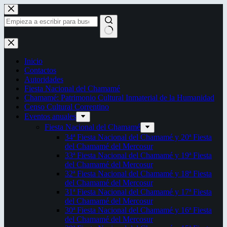
Saltar
al
contenido
Sin
resultados
Inicio
Contactos
Autoridades
Fiesta Nacional del Chamamé
Chamamé: Patrimonio Cultural Inmaterial de la Humanidad
Censo Cultural Correntino
Eventos anuales
Fiesta Nacional del Chamamé
34ª Fiesta Nacional del Chamamé y 20ª Fiesta
del Chamamé del Mercosur
33ª Fiesta Nacional del Chamamé y 19ª Fiesta
del Chamamé del Mercosur
32ª Fiesta Nacional del Chamamé y 18ª Fiesta
del Chamamé del Mercosur
31ª Fiesta Nacional del Chamamé y 17ª Fiesta
del Chamamé del Mercosur
30ª Fiesta Nacional del Chamamé y 16ª Fiesta
del Chamamé del Mercosur