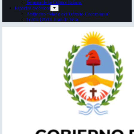
Semana de la Cultura Italiana
Espacios escénicos
Anfiteatro “Mario del Tránsito Cocomarola”
Teatro Oficial Juan de Vera