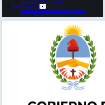
Semana de la Cultura Italiana
Espacios escénicos
Anfiteatro “Mario del Tránsito Cocomarola”
Teatro Oficial Juan de Vera