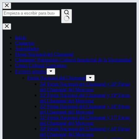
Saltar
al
contenido
Sin
resultados
Inicio
Contactos
Autoridades
Fiesta Nacional del Chamamé
Chamamé: Patrimonio Cultural Inmaterial de la Humanidad
Censo Cultural Correntino
Eventos anuales
Fiesta Nacional del Chamamé
34ª Fiesta Nacional del Chamamé y 20ª Fiesta
del Chamamé del Mercosur
33ª Fiesta Nacional del Chamamé y 19ª Fiesta
del Chamamé del Mercosur
32ª Fiesta Nacional del Chamamé y 18ª Fiesta
del Chamamé del Mercosur
31ª Fiesta Nacional del Chamamé y 17ª Fiesta
del Chamamé del Mercosur
30ª Fiesta Nacional del Chamamé y 16ª Fiesta
del Chamamé del Mercosur