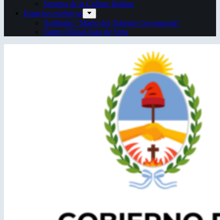
Semana de la Cultura Italiana
Espacios escénicos
Anfiteatro “Mario del Tránsito Cocomarola”
Teatro Oficial Juan de Vera