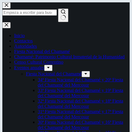
Saltar
al
contenido
Sin
resultados
Inicio
Contactos
Autoridades
Fiesta Nacional del Chamamé
Chamamé: Patrimonio Cultural Inmaterial de la Humanidad
Censo Cultural Correntino
Eventos anuales
Fiesta Nacional del Chamamé
34ª Fiesta Nacional del Chamamé y 20ª Fiesta
del Chamamé del Mercosur
33ª Fiesta Nacional del Chamamé y 19ª Fiesta
del Chamamé del Mercosur
32ª Fiesta Nacional del Chamamé y 18ª Fiesta
del Chamamé del Mercosur
31ª Fiesta Nacional del Chamamé y 17ª Fiesta
del Chamamé del Mercosur
30ª Fiesta Nacional del Chamamé y 16ª Fiesta
del Chamamé del Mercosur