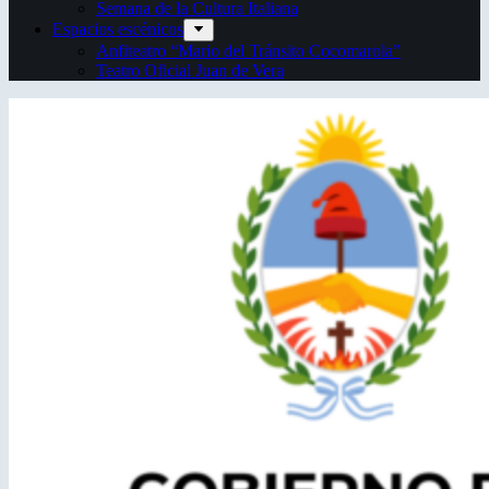
Semana de la Cultura Italiana
Espacios escénicos
Anfiteatro “Mario del Tránsito Cocomarola”
Teatro Oficial Juan de Vera