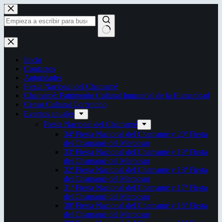
Saltar
al
contenido
Sin
resultados
Inicio
Contactos
Autoridades
Fiesta Nacional del Chamamé
Chamamé: Patrimonio Cultural Inmaterial de la Humanidad
Censo Cultural Correntino
Eventos anuales
Fiesta Nacional del Chamamé
34ª Fiesta Nacional del Chamamé y 20ª Fiesta
del Chamamé del Mercosur
33ª Fiesta Nacional del Chamamé y 19ª Fiesta
del Chamamé del Mercosur
32ª Fiesta Nacional del Chamamé y 18ª Fiesta
del Chamamé del Mercosur
31ª Fiesta Nacional del Chamamé y 17ª Fiesta
del Chamamé del Mercosur
30ª Fiesta Nacional del Chamamé y 16ª Fiesta
del Chamamé del Mercosur