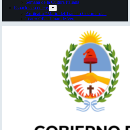
Semana de la Cultura Italiana
Espacios escénicos
Anfiteatro “Mario del Tránsito Cocomarola”
Teatro Oficial Juan de Vera