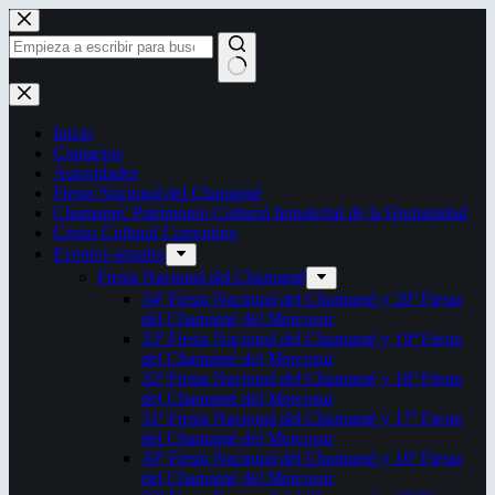
Saltar
al
contenido
Sin
resultados
Inicio
Contactos
Autoridades
Fiesta Nacional del Chamamé
Chamamé: Patrimonio Cultural Inmaterial de la Humanidad
Censo Cultural Correntino
Eventos anuales
Fiesta Nacional del Chamamé
34ª Fiesta Nacional del Chamamé y 20ª Fiesta
del Chamamé del Mercosur
33ª Fiesta Nacional del Chamamé y 19ª Fiesta
del Chamamé del Mercosur
32ª Fiesta Nacional del Chamamé y 18ª Fiesta
del Chamamé del Mercosur
31ª Fiesta Nacional del Chamamé y 17ª Fiesta
del Chamamé del Mercosur
30ª Fiesta Nacional del Chamamé y 16ª Fiesta
del Chamamé del Mercosur