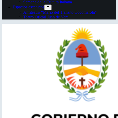
Semana de la Cultura Italiana
Espacios escénicos
Anfiteatro “Mario del Tránsito Cocomarola”
Teatro Oficial Juan de Vera