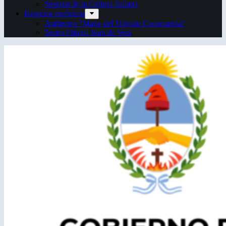
Semana de la Cultura Italiana
Espacios escénicos
Anfiteatro “Mario del Tránsito Cocomarola”
Teatro Oficial Juan de Vera