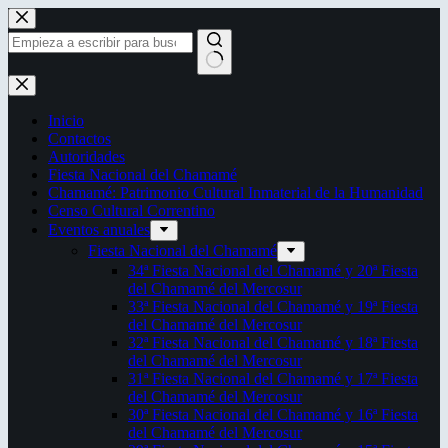
Saltar
al
contenido
Sin
resultados
Inicio
Contactos
Autoridades
Fiesta Nacional del Chamamé
Chamamé: Patrimonio Cultural Inmaterial de la Humanidad
Censo Cultural Correntino
Eventos anuales
Fiesta Nacional del Chamamé
34ª Fiesta Nacional del Chamamé y 20ª Fiesta
del Chamamé del Mercosur
33ª Fiesta Nacional del Chamamé y 19ª Fiesta
del Chamamé del Mercosur
32ª Fiesta Nacional del Chamamé y 18ª Fiesta
del Chamamé del Mercosur
31ª Fiesta Nacional del Chamamé y 17ª Fiesta
del Chamamé del Mercosur
30ª Fiesta Nacional del Chamamé y 16ª Fiesta
del Chamamé del Mercosur