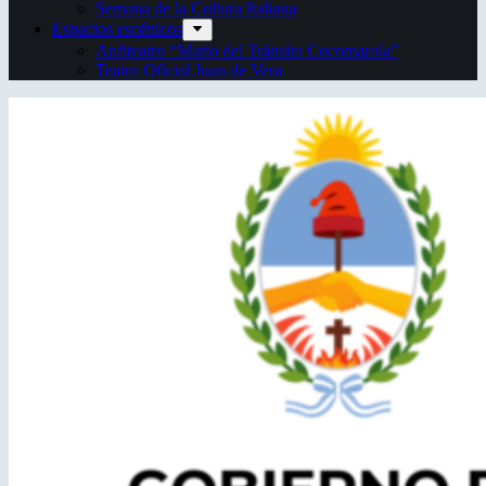
Semana de la Cultura Italiana
Espacios escénicos
Anfiteatro “Mario del Tránsito Cocomarola”
Teatro Oficial Juan de Vera