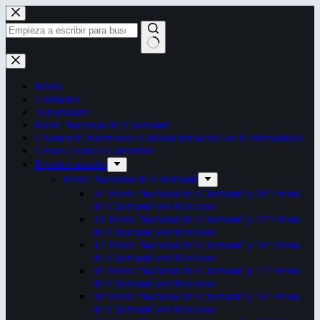
Saltar
al
contenido
Sin
resultados
Inicio
Contactos
Autoridades
Fiesta Nacional del Chamamé
Chamamé: Patrimonio Cultural Inmaterial de la Humanidad
Censo Cultural Correntino
Eventos anuales
Fiesta Nacional del Chamamé
34ª Fiesta Nacional del Chamamé y 20ª Fiesta
del Chamamé del Mercosur
33ª Fiesta Nacional del Chamamé y 19ª Fiesta
del Chamamé del Mercosur
32ª Fiesta Nacional del Chamamé y 18ª Fiesta
del Chamamé del Mercosur
31ª Fiesta Nacional del Chamamé y 17ª Fiesta
del Chamamé del Mercosur
30ª Fiesta Nacional del Chamamé y 16ª Fiesta
del Chamamé del Mercosur