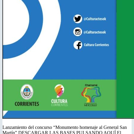
Lanzamiento del concurso “Monumento homenaje al General San
Martín” DESCARGAR LAS BASES PULSANDO AQUÍ El