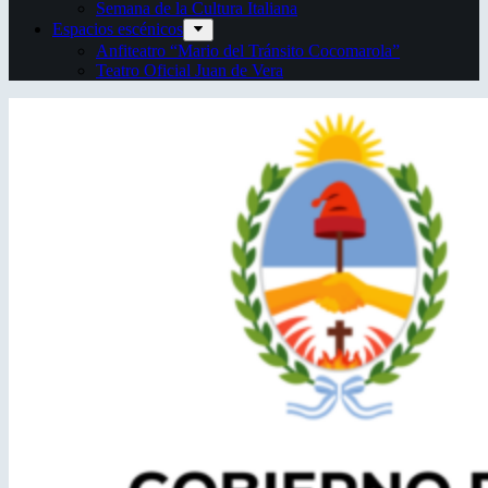
Semana de la Cultura Italiana
Espacios escénicos
Anfiteatro “Mario del Tránsito Cocomarola”
Teatro Oficial Juan de Vera