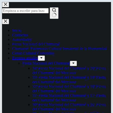
Saltar
al
contenido
Sin
resultados
Inicio
Contactos
Autoridades
Fiesta Nacional del Chamamé
Chamamé: Patrimonio Cultural Inmaterial de la Humanidad
Censo Cultural Correntino
Eventos anuales
Fiesta Nacional del Chamamé
34ª Fiesta Nacional del Chamamé y 20ª Fiesta
del Chamamé del Mercosur
33ª Fiesta Nacional del Chamamé y 19ª Fiesta
del Chamamé del Mercosur
32ª Fiesta Nacional del Chamamé y 18ª Fiesta
del Chamamé del Mercosur
31ª Fiesta Nacional del Chamamé y 17ª Fiesta
del Chamamé del Mercosur
30ª Fiesta Nacional del Chamamé y 16ª Fiesta
del Chamamé del Mercosur