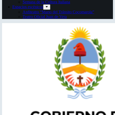
Semana de la Cultura Italiana
Espacios escénicos
Anfiteatro “Mario del Tránsito Cocomarola”
Teatro Oficial Juan de Vera