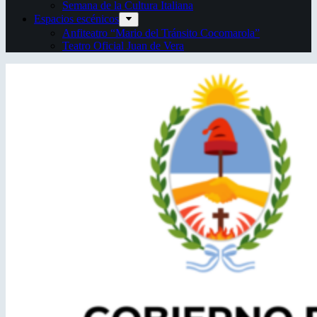
Semana de la Cultura Italiana
Espacios escénicos
Anfiteatro “Mario del Tránsito Cocomarola”
Teatro Oficial Juan de Vera