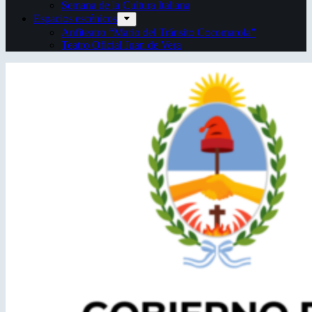
Semana de la Cultura Italiana
Espacios escénicos
Anfiteatro “Mario del Tránsito Cocomarola”
Teatro Oficial Juan de Vera