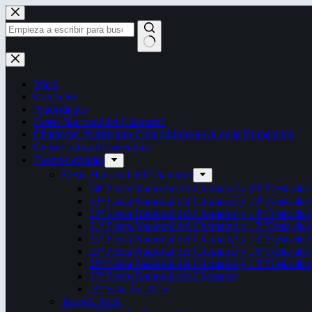
Saltar
al
contenido
Sin
resultados
Inicio
Contactos
Autoridades
Fiesta Nacional del Chamamé
Chamamé: Patrimonio Cultural Inmaterial de la Humanidad
Censo Cultural Correntino
Eventos anuales
Fiesta Nacional del Chamamé
34ª Fiesta Nacional del Chamamé y 20ª Fiesta de
33ª Fiesta Nacional del Chamamé y 19ª Fiesta de
32ª Fiesta Nacional del Chamamé y 18ª Fiesta de
31ª Fiesta Nacional del Chamamé y 17ª Fiesta de
30ª Fiesta Nacional del Chamamé y 16ª Fiesta de
29ª Fiesta Nacional del Chamamé y 15ª Fiesta de
28ª Fiesta Nacional del Chamamé y 14ª Fiesta de
27ª Fiesta Nacional del Chamamé
26ª Edición. 2016.
Taragüi Rock