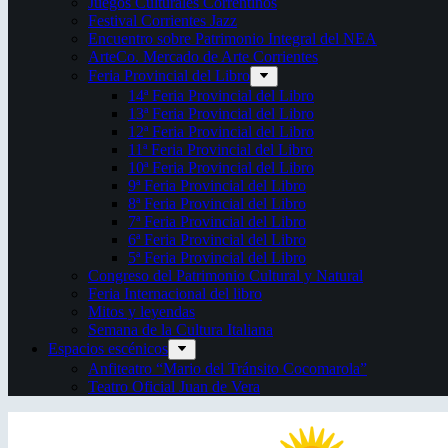
Juegos Culturales Correntinos
Festival Corrientes Jazz
Encuentro sobre Patrimonio Integral del NEA
ArteCo. Mercado de Arte Corrientes
Feria Provincial del Libro
14ª Feria Provincial del Libro
13ª Feria Provincial del Libro
12ª Feria Provincial del Libro
11ª Feria Provincial del Libro
10ª Feria Provincial del Libro
9ª Feria Provincial del Libro
8ª Feria Provincial del Libro
7ª Feria Provincial del Libro
6ª Feria Provincial del Libro
5ª Feria Provincial del Libro
Congreso del Patrimonio Cultural y Natural
Feria Internacional del libro
Mitos y leyendas
Semana de la Cultura Italiana
Espacios escénicos
Anfiteatro “Mario del Tránsito Cocomarola”
Teatro Oficial Juan de Vera