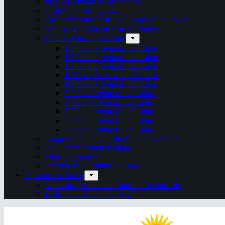
Juegos Culturales Correntinos
Festival Corrientes Jazz
Encuentro sobre Patrimonio Integral del NEA
ArteCo. Mercado de Arte Corrientes
Feria Provincial del Libro
14ª Feria Provincial del Libro
13ª Feria Provincial del Libro
12ª Feria Provincial del Libro
11ª Feria Provincial del Libro
10ª Feria Provincial del Libro
9ª Feria Provincial del Libro
8ª Feria Provincial del Libro
7ª Feria Provincial del Libro
6ª Feria Provincial del Libro
5ª Feria Provincial del Libro
Congreso del Patrimonio Cultural y Natural
Feria Internacional del libro
Mitos y leyendas
Semana de la Cultura Italiana
Espacios escénicos
Anfiteatro “Mario del Tránsito Cocomarola”
Teatro Oficial Juan de Vera