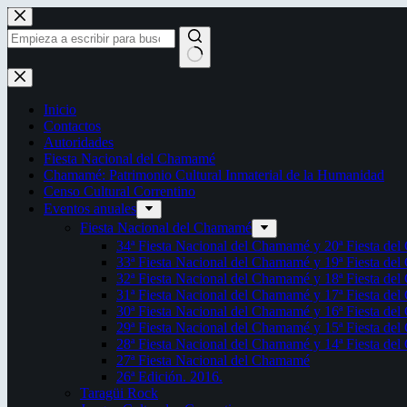
Saltar
al
contenido
Sin
resultados
Inicio
Contactos
Autoridades
Fiesta Nacional del Chamamé
Chamamé: Patrimonio Cultural Inmaterial de la Humanidad
Censo Cultural Correntino
Eventos anuales
Fiesta Nacional del Chamamé
34ª Fiesta Nacional del Chamamé y 20ª Fiesta de
33ª Fiesta Nacional del Chamamé y 19ª Fiesta de
32ª Fiesta Nacional del Chamamé y 18ª Fiesta de
31ª Fiesta Nacional del Chamamé y 17ª Fiesta de
30ª Fiesta Nacional del Chamamé y 16ª Fiesta de
29ª Fiesta Nacional del Chamamé y 15ª Fiesta de
28ª Fiesta Nacional del Chamamé y 14ª Fiesta de
27ª Fiesta Nacional del Chamamé
26ª Edición. 2016.
Taragüi Rock