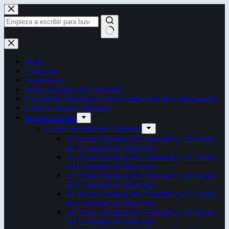
Saltar
al
contenido
Sin
resultados
Inicio
Contactos
Autoridades
Fiesta Nacional del Chamamé
Chamamé: Patrimonio Cultural Inmaterial de la Humanidad
Censo Cultural Correntino
Eventos anuales
Fiesta Nacional del Chamamé
34ª Fiesta Nacional del Chamamé y 20ª Fiesta
del Chamamé del Mercosur
33ª Fiesta Nacional del Chamamé y 19ª Fiesta
del Chamamé del Mercosur
32ª Fiesta Nacional del Chamamé y 18ª Fiesta
del Chamamé del Mercosur
31ª Fiesta Nacional del Chamamé y 17ª Fiesta
del Chamamé del Mercosur
30ª Fiesta Nacional del Chamamé y 16ª Fiesta
del Chamamé del Mercosur