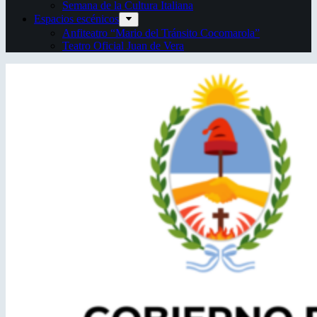
Semana de la Cultura Italiana
Espacios escénicos
Anfiteatro “Mario del Tránsito Cocomarola”
Teatro Oficial Juan de Vera