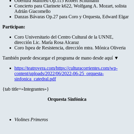
Obertura Manfred Op.115 Robert Schumann
Concierto para Clarinete k622, Wolfgang A. Mozart, solista
Adrián Giacomello
Danzas Bávaras Op.27 para Coro y Orquesta, Edward Elgar
Participan:
Coro Universitario del Centro Cultural de la UNNE,
dirección Lic. María Rosa Alcaraz
Coro Ispea de Resistencia, dirección mtra. Mónica Oliveria
También puede descargar el programa de mano desde aquí ▼
https://teatrovera.com/https://culturacorrientes.com/wp-
content/uploads/2022/06/2022-06-25_orquesta-
sinfonica_catedral.pdf
{tab title=»Integrantes»}
Orquesta Sinfónica
Violines Primeros