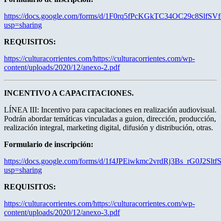
https://docs.google.com/forms/d/1F0rq5fPcKGkTC34OC29c8Sl
usp=sharing
REQUISITOS:
https://culturacorrientes.com/https://culturacorrientes.com/wp-
content/uploads/2020/12/anexo-2.pdf
INCENTIVO A CAPACITACIONES.
LÍNEA III: Incentivo para capacitaciones en realización audiovisual.
Podrán abordar temáticas vinculadas a guion, dirección, producción,
realización integral, marketing digital, difusión y distribución, otras.
Formulario de inscripción:
https://docs.google.com/forms/d/1f4JPEiwkmc2vrdRj3Bs_rG0J2Sl
usp=sharing
REQUISITOS:
https://culturacorrientes.com/https://culturacorrientes.com/wp-
content/uploads/2020/12/anexo-3.pdf