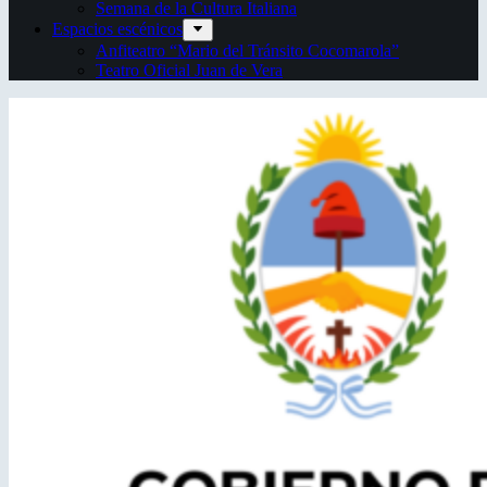
Semana de la Cultura Italiana
Espacios escénicos
Anfiteatro “Mario del Tránsito Cocomarola”
Teatro Oficial Juan de Vera