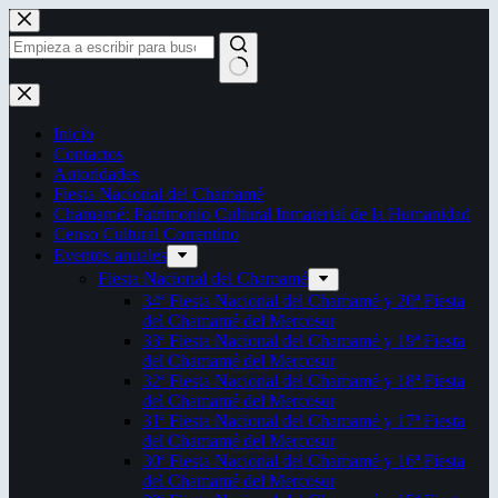
Saltar
al
contenido
Sin
resultados
Inicio
Contactos
Autoridades
Fiesta Nacional del Chamamé
Chamamé: Patrimonio Cultural Inmaterial de la Humanidad
Censo Cultural Correntino
Eventos anuales
Fiesta Nacional del Chamamé
34ª Fiesta Nacional del Chamamé y 20ª Fiesta
del Chamamé del Mercosur
33ª Fiesta Nacional del Chamamé y 19ª Fiesta
del Chamamé del Mercosur
32ª Fiesta Nacional del Chamamé y 18ª Fiesta
del Chamamé del Mercosur
31ª Fiesta Nacional del Chamamé y 17ª Fiesta
del Chamamé del Mercosur
30ª Fiesta Nacional del Chamamé y 16ª Fiesta
del Chamamé del Mercosur