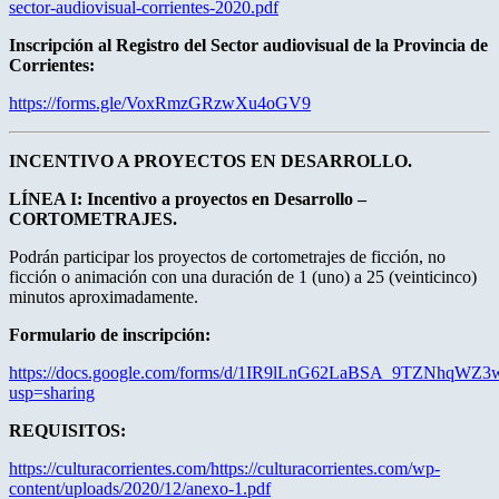
sector-audiovisual-corrientes-2020.pdf
Inscripción al Registro del Sector audiovisual de la Provincia de
Corrientes:
https://forms.gle/VoxRmzGRzwXu4oGV9
INCENTIVO A PROYECTOS EN DESARROLLO.
LÍNEA I: Incentivo a proyectos en Desarrollo –
CORTOMETRAJES.
Podrán participar los proyectos de cortometrajes de ficción, no
ficción o animación con una duración de 1 (uno) a 25 (veinticinco)
minutos aproximadamente.
Formulario de inscripción:
https://docs.google.com/forms/d/1IR9lLnG62LaBSA_9TZNhqWZ
usp=sharing
REQUISITOS:
https://culturacorrientes.com/https://culturacorrientes.com/wp-
content/uploads/2020/12/anexo-1.pdf