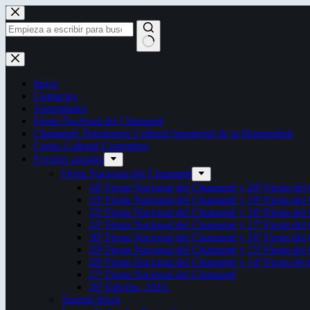
Saltar
al
contenido
Sin
resultados
Inicio
Contactos
Autoridades
Fiesta Nacional del Chamamé
Chamamé: Patrimonio Cultural Inmaterial de la Humanidad
Censo Cultural Correntino
Eventos anuales
Fiesta Nacional del Chamamé
34ª Fiesta Nacional del Chamamé y 20ª Fiesta de
33ª Fiesta Nacional del Chamamé y 19ª Fiesta de
32ª Fiesta Nacional del Chamamé y 18ª Fiesta de
31ª Fiesta Nacional del Chamamé y 17ª Fiesta de
30ª Fiesta Nacional del Chamamé y 16ª Fiesta de
29ª Fiesta Nacional del Chamamé y 15ª Fiesta de
28ª Fiesta Nacional del Chamamé y 14ª Fiesta de
27ª Fiesta Nacional del Chamamé
26ª Edición. 2016.
Taragüi Rock