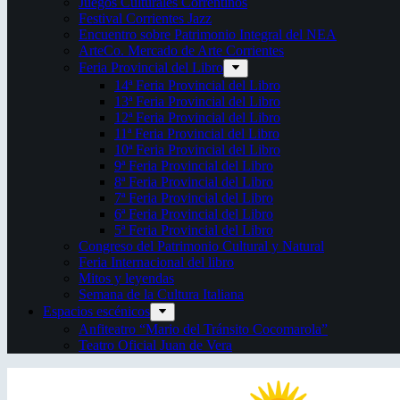
Juegos Culturales Correntinos
Festival Corrientes Jazz
Encuentro sobre Patrimonio Integral del NEA
ArteCo. Mercado de Arte Corrientes
Feria Provincial del Libro
14ª Feria Provincial del Libro
13ª Feria Provincial del Libro
12ª Feria Provincial del Libro
11ª Feria Provincial del Libro
10ª Feria Provincial del Libro
9ª Feria Provincial del Libro
8ª Feria Provincial del Libro
7ª Feria Provincial del Libro
6ª Feria Provincial del Libro
5ª Feria Provincial del Libro
Congreso del Patrimonio Cultural y Natural
Feria Internacional del libro
Mitos y leyendas
Semana de la Cultura Italiana
Espacios escénicos
Anfiteatro “Mario del Tránsito Cocomarola”
Teatro Oficial Juan de Vera