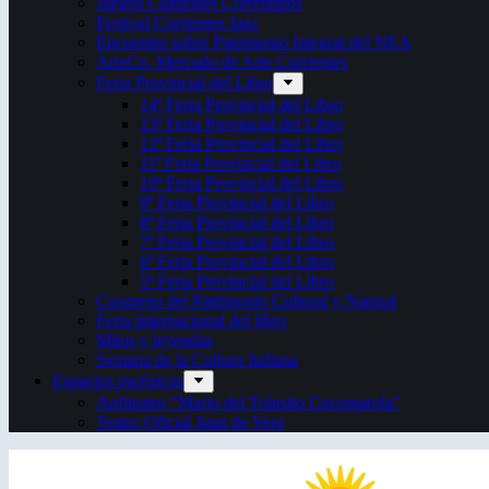
Juegos Culturales Correntinos
Festival Corrientes Jazz
Encuentro sobre Patrimonio Integral del NEA
ArteCo. Mercado de Arte Corrientes
Feria Provincial del Libro
14ª Feria Provincial del Libro
13ª Feria Provincial del Libro
12ª Feria Provincial del Libro
11ª Feria Provincial del Libro
10ª Feria Provincial del Libro
9ª Feria Provincial del Libro
8ª Feria Provincial del Libro
7ª Feria Provincial del Libro
6ª Feria Provincial del Libro
5ª Feria Provincial del Libro
Congreso del Patrimonio Cultural y Natural
Feria Internacional del libro
Mitos y leyendas
Semana de la Cultura Italiana
Espacios escénicos
Anfiteatro “Mario del Tránsito Cocomarola”
Teatro Oficial Juan de Vera