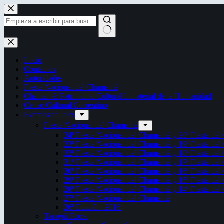
Saltar
al
contenido
Sin
resultados
Inicio
Contactos
Autoridades
Fiesta Nacional del Chamamé
Chamamé: Patrimonio Cultural Inmaterial de la Humanidad
Censo Cultural Correntino
Eventos anuales
Fiesta Nacional del Chamamé
34ª Fiesta Nacional del Chamamé y 20ª Fiesta de
33ª Fiesta Nacional del Chamamé y 19ª Fiesta de
32ª Fiesta Nacional del Chamamé y 18ª Fiesta de
31ª Fiesta Nacional del Chamamé y 17ª Fiesta de
30ª Fiesta Nacional del Chamamé y 16ª Fiesta de
29ª Fiesta Nacional del Chamamé y 15ª Fiesta de
28ª Fiesta Nacional del Chamamé y 14ª Fiesta de
27ª Fiesta Nacional del Chamamé
26ª Edición. 2016.
Taragüi Rock