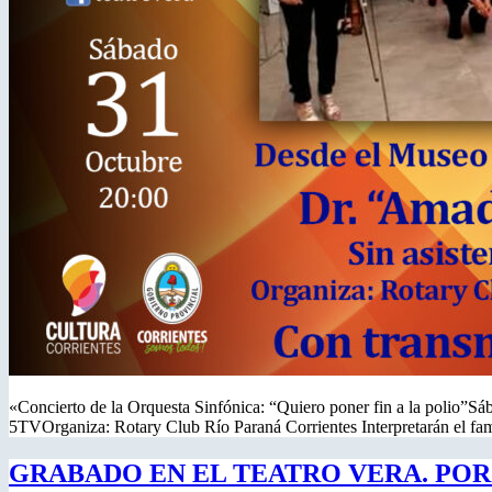
«Concierto de la Orquesta Sinfónica: “Quiero poner fin a la polio”
5TVOrganiza: Rotary Club Río Paraná Corrientes Interpretarán el f
GRABADO EN EL TEATRO VERA. POR 