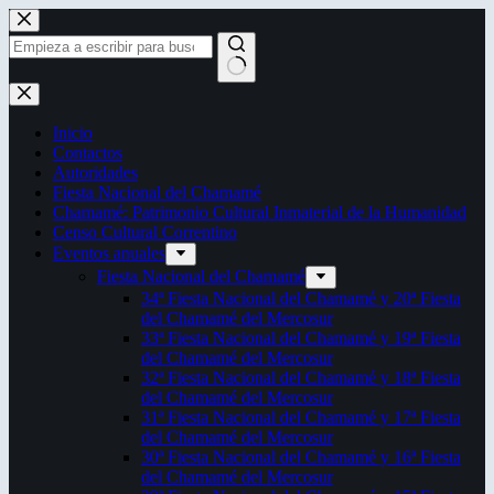
Saltar
al
contenido
Sin
resultados
Inicio
Contactos
Autoridades
Fiesta Nacional del Chamamé
Chamamé: Patrimonio Cultural Inmaterial de la Humanidad
Censo Cultural Correntino
Eventos anuales
Fiesta Nacional del Chamamé
34ª Fiesta Nacional del Chamamé y 20ª Fiesta
del Chamamé del Mercosur
33ª Fiesta Nacional del Chamamé y 19ª Fiesta
del Chamamé del Mercosur
32ª Fiesta Nacional del Chamamé y 18ª Fiesta
del Chamamé del Mercosur
31ª Fiesta Nacional del Chamamé y 17ª Fiesta
del Chamamé del Mercosur
30ª Fiesta Nacional del Chamamé y 16ª Fiesta
del Chamamé del Mercosur