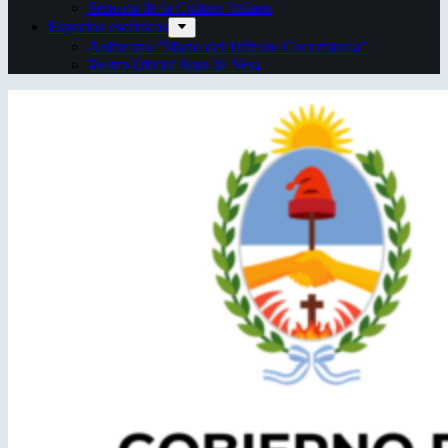
Semana de la Cultura Italiana
Espacios escénicos
Anfiteatro “Mario del Tránsito Cocomarola”
Teatro Oficial Juan de Vera