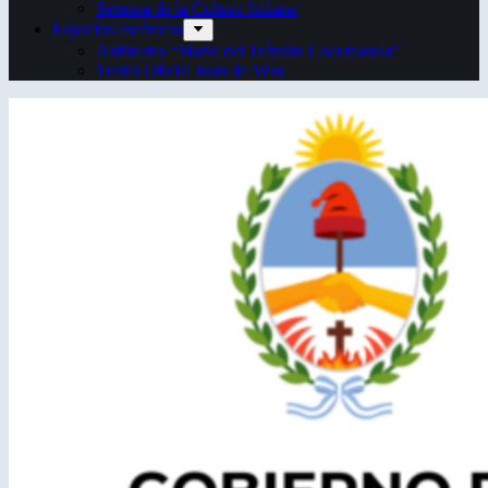
Semana de la Cultura Italiana
Espacios escénicos
Anfiteatro “Mario del Tránsito Cocomarola”
Teatro Oficial Juan de Vera