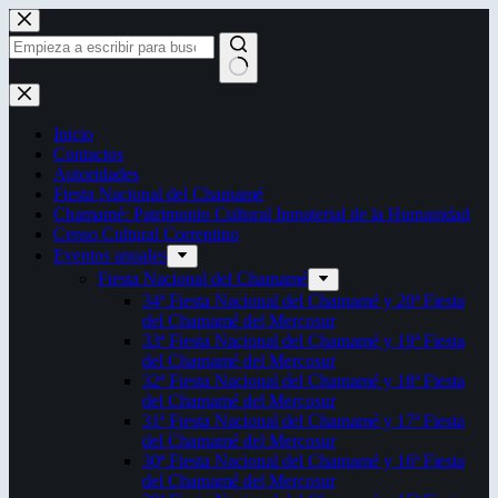
Saltar
al
contenido
Sin
resultados
Inicio
Contactos
Autoridades
Fiesta Nacional del Chamamé
Chamamé: Patrimonio Cultural Inmaterial de la Humanidad
Censo Cultural Correntino
Eventos anuales
Fiesta Nacional del Chamamé
34ª Fiesta Nacional del Chamamé y 20ª Fiesta
del Chamamé del Mercosur
33ª Fiesta Nacional del Chamamé y 19ª Fiesta
del Chamamé del Mercosur
32ª Fiesta Nacional del Chamamé y 18ª Fiesta
del Chamamé del Mercosur
31ª Fiesta Nacional del Chamamé y 17ª Fiesta
del Chamamé del Mercosur
30ª Fiesta Nacional del Chamamé y 16ª Fiesta
del Chamamé del Mercosur