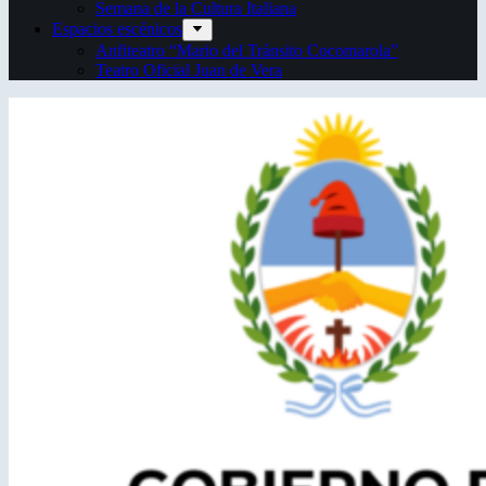
Semana de la Cultura Italiana
Espacios escénicos
Anfiteatro “Mario del Tránsito Cocomarola”
Teatro Oficial Juan de Vera