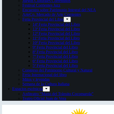
Juegos Culturales Correntinos
Festival Corrientes Jazz
Encuentro sobre Patrimonio Integral del NEA
ArteCo. Mercado de Arte Corrientes
Feria Provincial del Libro
14ª Feria Provincial del Libro
13ª Feria Provincial del Libro
12ª Feria Provincial del Libro
11ª Feria Provincial del Libro
10ª Feria Provincial del Libro
9ª Feria Provincial del Libro
8ª Feria Provincial del Libro
7ª Feria Provincial del Libro
6ª Feria Provincial del Libro
5ª Feria Provincial del Libro
Congreso del Patrimonio Cultural y Natural
Feria Internacional del libro
Mitos y leyendas
Semana de la Cultura Italiana
Espacios escénicos
Anfiteatro “Mario del Tránsito Cocomarola”
Teatro Oficial Juan de Vera