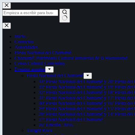
Saltar
al
contenido
Sin
resultados
Inicio
Contactos
Autoridades
Fiesta Nacional del Chamamé
Chamamé: Patrimonio Cultural Inmaterial de la Humanidad
Censo Cultural Correntino
Eventos anuales
Fiesta Nacional del Chamamé
34ª Fiesta Nacional del Chamamé y 20ª Fiesta de
33ª Fiesta Nacional del Chamamé y 19ª Fiesta de
32ª Fiesta Nacional del Chamamé y 18ª Fiesta de
31ª Fiesta Nacional del Chamamé y 17ª Fiesta de
30ª Fiesta Nacional del Chamamé y 16ª Fiesta de
29ª Fiesta Nacional del Chamamé y 15ª Fiesta de
28ª Fiesta Nacional del Chamamé y 14ª Fiesta de
27ª Fiesta Nacional del Chamamé
26ª Edición. 2016.
Taragüi Rock