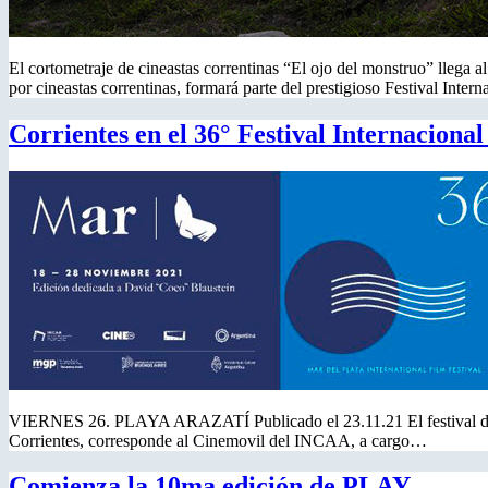
El cortometraje de cineastas correntinas “El ojo del monstruo” llega 
por cineastas correntinas, formará parte del prestigioso Festival Inte
Corrientes en el 36° Festival Internaciona
VIERNES 26. PLAYA ARAZATÍ Publicado el 23.11.21 El festival de Cin
Corrientes, corresponde al Cinemovil del INCAA, a cargo…
Comienza la 10ma edición de PLAY