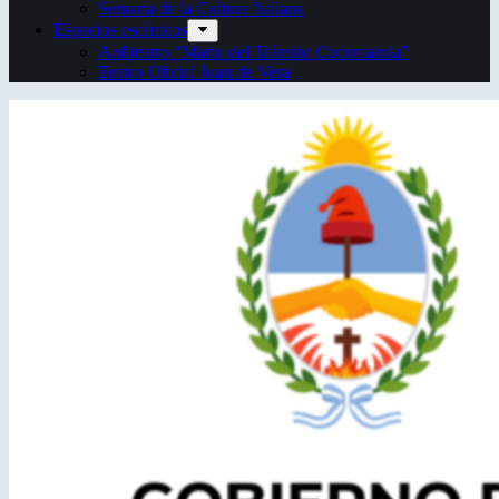
Semana de la Cultura Italiana
Espacios escénicos
Anfiteatro “Mario del Tránsito Cocomarola”
Teatro Oficial Juan de Vera