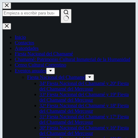
Saltar
al
contenido
Sin
resultados
Inicio
Contactos
Autoridades
Fiesta Nacional del Chamamé
Chamamé: Patrimonio Cultural Inmaterial de la Humanidad
Censo Cultural Correntino
Eventos anuales
Fiesta Nacional del Chamamé
34ª Fiesta Nacional del Chamamé y 20ª Fiesta
del Chamamé del Mercosur
33ª Fiesta Nacional del Chamamé y 19ª Fiesta
del Chamamé del Mercosur
32ª Fiesta Nacional del Chamamé y 18ª Fiesta
del Chamamé del Mercosur
31ª Fiesta Nacional del Chamamé y 17ª Fiesta
del Chamamé del Mercosur
30ª Fiesta Nacional del Chamamé y 16ª Fiesta
del Chamamé del Mercosur