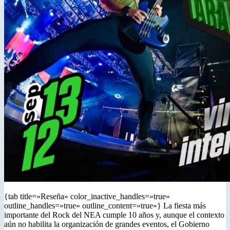
{tab title=»Reseña» color_inactive_handles=»true»
outline_handles=»true» outline_content=»true»} La fiesta más
importante del Rock del NEA cumple 10 años y, aunque el contexto
aún no habilita la organización de grandes eventos, el Gobierno