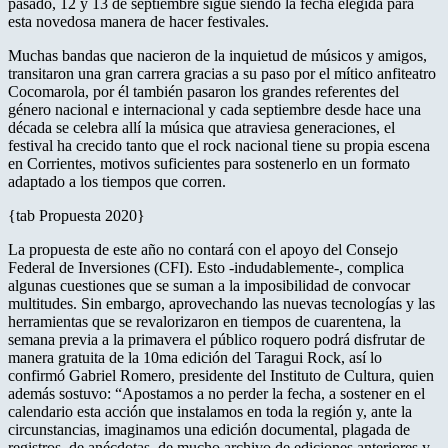
pasado, 12 y 13 de septiembre sigue siendo la fecha elegida para
esta novedosa manera de hacer festivales.
Muchas bandas que nacieron de la inquietud de músicos y amigos,
transitaron una gran carrera gracias a su paso por el mítico anfiteatro
Cocomarola, por él también pasaron los grandes referentes del
género nacional e internacional y cada septiembre desde hace una
década se celebra allí la música que atraviesa generaciones, el
festival ha crecido tanto que el rock nacional tiene su propia escena
en Corrientes, motivos suficientes para sostenerlo en un formato
adaptado a los tiempos que corren.
{tab Propuesta 2020}
La propuesta de este año no contará con el apoyo del Consejo
Federal de Inversiones (CFI). Esto -indudablemente-, complica
algunas cuestiones que se suman a la imposibilidad de convocar
multitudes. Sin embargo, aprovechando las nuevas tecnologías y las
herramientas que se revalorizaron en tiempos de cuarentena, la
semana previa a la primavera el público roquero podrá disfrutar de
manera gratuita de la 10ma edición del Taragui Rock, así lo
confirmó Gabriel Romero, presidente del Instituto de Cultura, quien
además sostuvo: “Apostamos a no perder la fecha, a sostener en el
calendario esta acción que instalamos en toda la región y, ante la
circunstancias, imaginamos una edición documental, plagada de
registros, de anécdotas, de mucho archivo de ediciones anteriores y