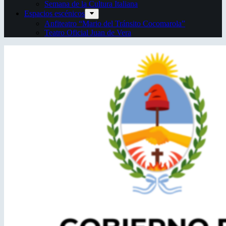
Semana de la Cultura Italiana
Espacios escénicos
Anfiteatro “Mario del Tránsito Cocomarola”
Teatro Oficial Juan de Vera