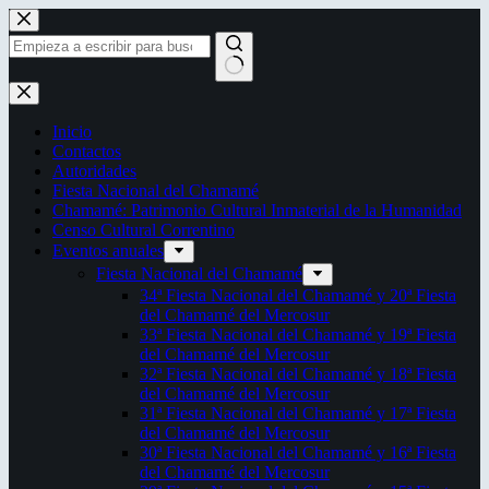
Saltar
al
contenido
Sin
resultados
Inicio
Contactos
Autoridades
Fiesta Nacional del Chamamé
Chamamé: Patrimonio Cultural Inmaterial de la Humanidad
Censo Cultural Correntino
Eventos anuales
Fiesta Nacional del Chamamé
34ª Fiesta Nacional del Chamamé y 20ª Fiesta
del Chamamé del Mercosur
33ª Fiesta Nacional del Chamamé y 19ª Fiesta
del Chamamé del Mercosur
32ª Fiesta Nacional del Chamamé y 18ª Fiesta
del Chamamé del Mercosur
31ª Fiesta Nacional del Chamamé y 17ª Fiesta
del Chamamé del Mercosur
30ª Fiesta Nacional del Chamamé y 16ª Fiesta
del Chamamé del Mercosur