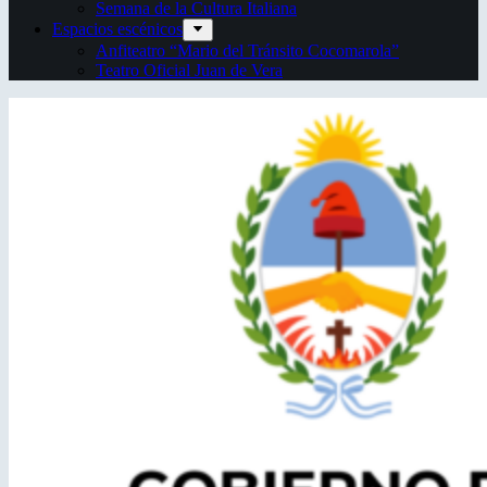
Semana de la Cultura Italiana
Espacios escénicos
Anfiteatro “Mario del Tránsito Cocomarola”
Teatro Oficial Juan de Vera