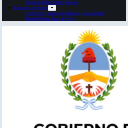
Semana de la Cultura Italiana
Espacios escénicos
Anfiteatro “Mario del Tránsito Cocomarola”
Teatro Oficial Juan de Vera