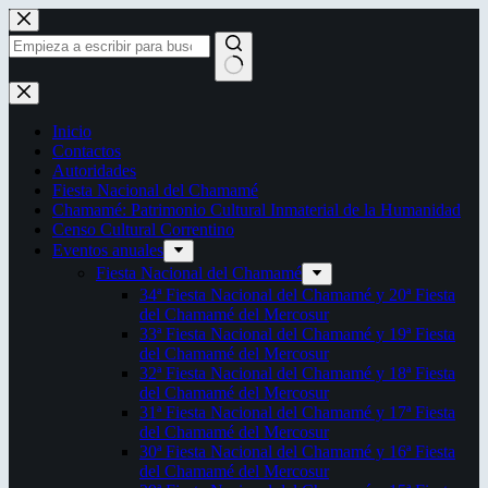
Saltar
al
contenido
Sin
resultados
Inicio
Contactos
Autoridades
Fiesta Nacional del Chamamé
Chamamé: Patrimonio Cultural Inmaterial de la Humanidad
Censo Cultural Correntino
Eventos anuales
Fiesta Nacional del Chamamé
34ª Fiesta Nacional del Chamamé y 20ª Fiesta
del Chamamé del Mercosur
33ª Fiesta Nacional del Chamamé y 19ª Fiesta
del Chamamé del Mercosur
32ª Fiesta Nacional del Chamamé y 18ª Fiesta
del Chamamé del Mercosur
31ª Fiesta Nacional del Chamamé y 17ª Fiesta
del Chamamé del Mercosur
30ª Fiesta Nacional del Chamamé y 16ª Fiesta
del Chamamé del Mercosur