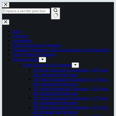
Saltar
al
contenido
Sin
resultados
Inicio
Contactos
Autoridades
Fiesta Nacional del Chamamé
Chamamé: Patrimonio Cultural Inmaterial de la Humanidad
Censo Cultural Correntino
Eventos anuales
Fiesta Nacional del Chamamé
34ª Fiesta Nacional del Chamamé y 20ª Fiesta
del Chamamé del Mercosur
33ª Fiesta Nacional del Chamamé y 19ª Fiesta
del Chamamé del Mercosur
32ª Fiesta Nacional del Chamamé y 18ª Fiesta
del Chamamé del Mercosur
31ª Fiesta Nacional del Chamamé y 17ª Fiesta
del Chamamé del Mercosur
30ª Fiesta Nacional del Chamamé y 16ª Fiesta
del Chamamé del Mercosur