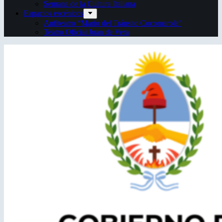
Semana de la Cultura Italiana
Espacios escénicos
Anfiteatro “Mario del Tránsito Cocomarola”
Teatro Oficial Juan de Vera