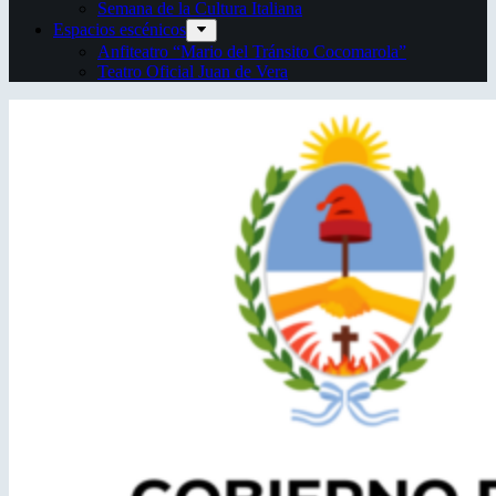
Semana de la Cultura Italiana
Espacios escénicos
Anfiteatro “Mario del Tránsito Cocomarola”
Teatro Oficial Juan de Vera