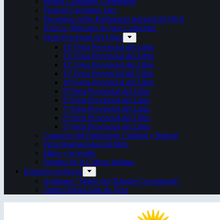
Juegos Culturales Correntinos
Festival Corrientes Jazz
Encuentro sobre Patrimonio Integral del NEA
ArteCo. Mercado de Arte Corrientes
Feria Provincial del Libro
14ª Feria Provincial del Libro
13ª Feria Provincial del Libro
12ª Feria Provincial del Libro
11ª Feria Provincial del Libro
10ª Feria Provincial del Libro
9ª Feria Provincial del Libro
8ª Feria Provincial del Libro
7ª Feria Provincial del Libro
6ª Feria Provincial del Libro
5ª Feria Provincial del Libro
Congreso del Patrimonio Cultural y Natural
Feria Internacional del libro
Mitos y leyendas
Semana de la Cultura Italiana
Espacios escénicos
Anfiteatro “Mario del Tránsito Cocomarola”
Teatro Oficial Juan de Vera