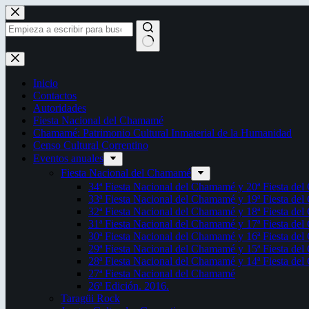
Saltar
al
contenido
Sin
resultados
Inicio
Contactos
Autoridades
Fiesta Nacional del Chamamé
Chamamé: Patrimonio Cultural Inmaterial de la Humanidad
Censo Cultural Correntino
Eventos anuales
Fiesta Nacional del Chamamé
34ª Fiesta Nacional del Chamamé y 20ª Fiesta de
33ª Fiesta Nacional del Chamamé y 19ª Fiesta de
32ª Fiesta Nacional del Chamamé y 18ª Fiesta de
31ª Fiesta Nacional del Chamamé y 17ª Fiesta de
30ª Fiesta Nacional del Chamamé y 16ª Fiesta de
29ª Fiesta Nacional del Chamamé y 15ª Fiesta de
28ª Fiesta Nacional del Chamamé y 14ª Fiesta de
27ª Fiesta Nacional del Chamamé
26ª Edición. 2016.
Taragüi Rock