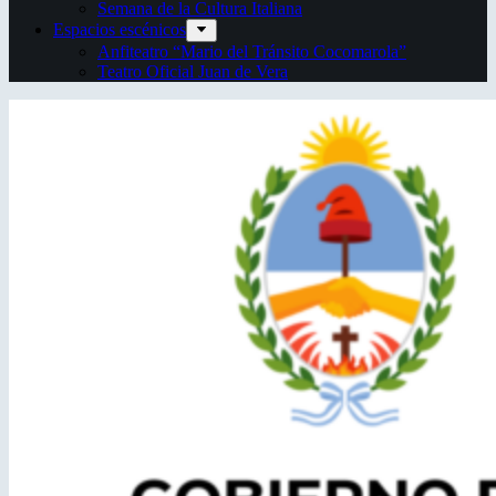
Semana de la Cultura Italiana
Espacios escénicos
Anfiteatro “Mario del Tránsito Cocomarola”
Teatro Oficial Juan de Vera