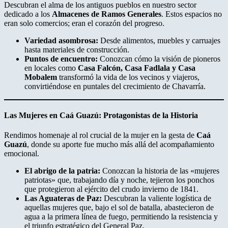
Descubran el alma de los antiguos pueblos en nuestro sector
dedicado a los
Almacenes de Ramos Generales
. Estos espacios no
eran solo comercios; eran el corazón del progreso.
Variedad asombrosa:
Desde alimentos, muebles y carruajes
hasta materiales de construcción.
Puntos de encuentro:
Conozcan cómo la visión de pioneros
en locales como
Casa Falcón, Casa Fadlala y Casa
Mobalem
transformó la vida de los vecinos y viajeros,
convirtiéndose en puntales del crecimiento de Chavarría.
Las Mujeres en Caá Guazú: Protagonistas de la Historia
Rendimos homenaje al rol crucial de la mujer en la gesta de
Caá
Guazú
, donde su aporte fue mucho más allá del acompañamiento
emocional.
El abrigo de la patria:
Conozcan la historia de las «mujeres
patriotas» que, trabajando día y noche, tejieron los ponchos
que protegieron al ejército del crudo invierno de 1841.
Las Aguateras de Paz:
Descubran la valiente logística de
aquellas mujeres que, bajo el sol de batalla, abastecieron de
agua a la primera línea de fuego, permitiendo la resistencia y
el triunfo estratégico del General Paz.