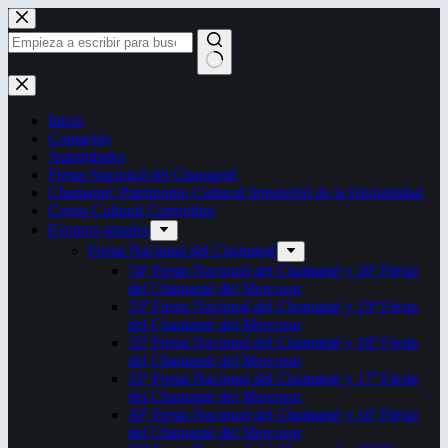
Saltar
al
contenido
Sin
resultados
Inicio
Contactos
Autoridades
Fiesta Nacional del Chamamé
Chamamé: Patrimonio Cultural Inmaterial de la Humanidad
Censo Cultural Correntino
Eventos anuales
Fiesta Nacional del Chamamé
34ª Fiesta Nacional del Chamamé y 20ª Fiesta
del Chamamé del Mercosur
33ª Fiesta Nacional del Chamamé y 19ª Fiesta
del Chamamé del Mercosur
32ª Fiesta Nacional del Chamamé y 18ª Fiesta
del Chamamé del Mercosur
31ª Fiesta Nacional del Chamamé y 17ª Fiesta
del Chamamé del Mercosur
30ª Fiesta Nacional del Chamamé y 16ª Fiesta
del Chamamé del Mercosur